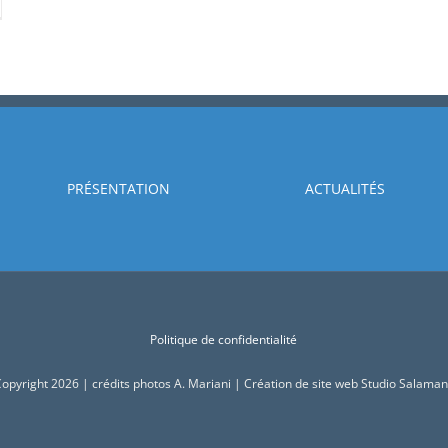
el
darité
c
ègues
PRÉSENTATION
ACTUALITÉS
ucation
itaire!
Politique de confidentialité
opyright 2026 | crédits photos A. Mariani | Création de site web Studio Salama