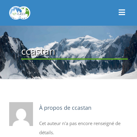
Passer
au
Toggl
contenu
Navig
CONNEXION
ACCUEIL
ccastan
PRÉSENTATION
ACTUALITÉS
CONTACT
ADHÉSION
À propos de
ccastan
Cet auteur n'a pas encore renseigné de
détails.