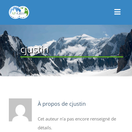
Passer
au
Toggl
contenu
Navig
CONNEXION
ACCUEIL
cjustin
PRÉSENTATION
ACTUALITÉS
CONTACT
ADHÉSION
À propos de
cjustin
Cet auteur n'a pas encore renseigné de
détails.