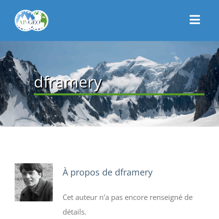
Passer
au
Toggl
contenu
Navig
CONNEXION
ACCUEIL
dframery
PRÉSENTATION
ACTUALITÉS
CONTACT
ADHÉSION
À propos de
dframery
Cet auteur n'a pas encore renseigné de
détails.