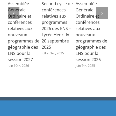
Assemblée
Second cycle de
Assemblée
Co
Générale
conférences
Générale
de 
Ordinaire et
relatives aux
Ordinaire et
Lib
conférences
programmes
conférences
fra
relatives aux
2026 des ENS –
relatives aux
juin
nouveaux
Lycée Henri-IV
nouveaux
programmes de
20 septembre
programmes de
géographie des
2025
géographie des
ENS pour la
ENS pour la
juillet 3rd, 2025
session 2027
session 2026
juin 10th, 2026
juin 7th, 2025