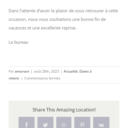
Dans l’attente d’avoir le plaisir de vous retrouver à cette
occasion, nous vous souhaitons une bonne fin de
vacances et une excellente reprise.
Le bureau
Par
amariani
|
août 28th, 2023
|
Actualité
,
Dates à
sur
retenir
|
Commentaires fermés
Second
cycle
de
conférences
Share This Amazing Location!
relatives
aux
programmes
Facebook
Twitter
WhatsApp
Pinterest
Vk