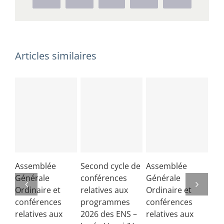
de
géographie
des
ENS
Articles similaires
2023-
2024
–
16
septembre
2023
au
lycée
Fénelon
–
Assemblée
Second cycle de
Assemblée
Co
Paris
Générale
conférences
Générale
de 
Ordinaire et
relatives aux
Ordinaire et
Lib
conférences
programmes
conférences
fra
relatives aux
2026 des ENS –
relatives aux
juin