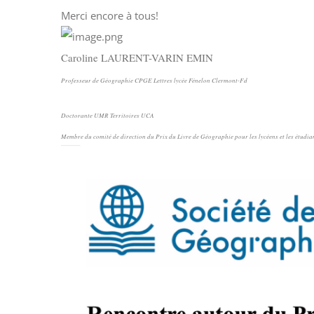
Merci encore à tous!
Caroline LAURENT-VARIN EMIN
Professeur de Géographie CPGE Lettres lycée Fénelon Clermont-Fd
Doctorante UMR Territoires UCA
Membre du comité de direction du Prix du Livre de Géographie pour les lycéens et les étudia