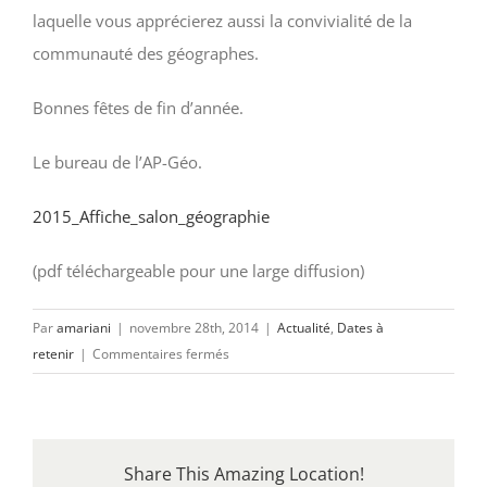
laquelle vous apprécierez aussi la convivialité de la
communauté des géographes.
Bonnes fêtes de fin d’année.
Le bureau de l’AP-Géo.
2015_Affiche_salon_géographie
(pdf téléchargeable pour une large diffusion)
Par
amariani
|
novembre 28th, 2014
|
Actualité
,
Dates à
sur
retenir
|
Commentaires fermés
Salon
2015
des
métiers
Share This Amazing Location!
de