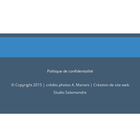
juin 10th, 2026
juin 7th, 2025
Politique de confidentialité
© Copyright 2015 | crédits photos A. Mariani | Création de site web
Studio Salamandre