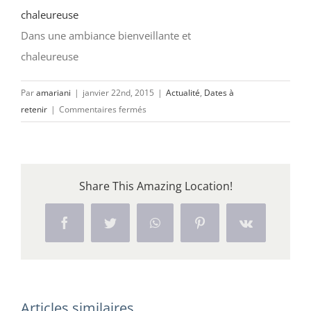
Dans une ambiance bienveillante et
chaleureuse
Par
amariani
|
janvier 22nd, 2015
|
Actualité
,
Dates à
sur
retenir
|
Commentaires fermés
Salon
des
métiers
de
Share This Amazing Location!
la
géographie
2015
Facebook
Twitter
WhatsApp
Pinterest
Vk
:
un
succès
confirmé
Articles similaires
et