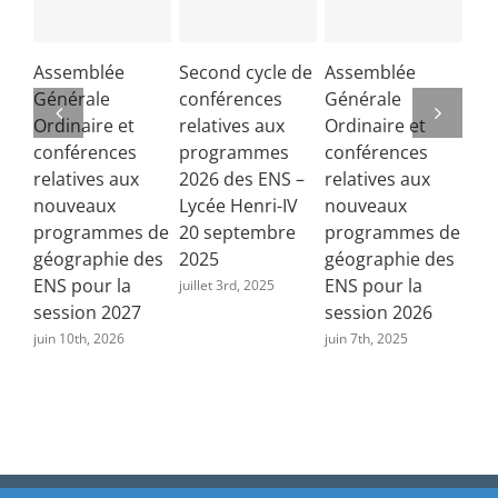
Fénelon
Assemblée
Second cycle de
Assemblée
Co
Générale
conférences
Générale
de 
Ordinaire et
relatives aux
Ordinaire et
Lib
conférences
programmes
conférences
fra
relatives aux
2026 des ENS –
relatives aux
juin
nouveaux
Lycée Henri-IV
nouveaux
programmes de
20 septembre
programmes de
géographie des
2025
géographie des
ENS pour la
ENS pour la
juillet 3rd, 2025
session 2027
session 2026
juin 10th, 2026
juin 7th, 2025