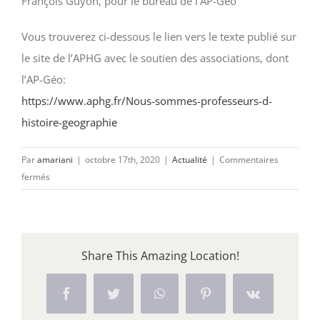
François Guyon, pour le bureau de l’AP-Géo
Vous trouverez ci-dessous le lien vers le texte publié sur
le site de l’APHG avec le soutien des associations, dont
l’AP-Géo:
https://www.aphg.fr/Nous-sommes-professeurs-d-
histoire-geographie
Par
amariani
|
octobre 17th, 2020
|
Actualité
|
Commentaires
sur
fermés
Hommage
à
notre
collègue
Share This Amazing Location!
Samuel
PATY,
Professeur
Facebook
Twitter
WhatsApp
Pinterest
Vk
d’histoire