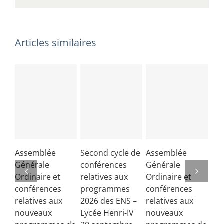
et
de
géographie.
Articles similaires
Assemblée
Second cycle de
Assemblée
Co
Générale
conférences
Générale
de 
Ordinaire et
relatives aux
Ordinaire et
Lib
conférences
programmes
conférences
fra
relatives aux
2026 des ENS –
relatives aux
juin
nouveaux
Lycée Henri-IV
nouveaux