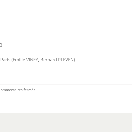
)
 Paris (Emilie VINEY, Bernard PLEVEN)
sur
Commentaires fermés
3ème
Salon
des
métiers
de
la