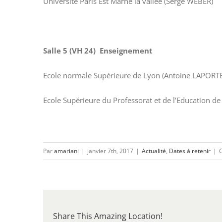
Université Paris Est Marne la vallée (Serge WEBER)
Salle 5 (VH 24) Enseignement
Ecole normale Supérieure de Lyon (Antoine LAPORTE
Ecole Supérieure du Professorat et de l’Education de
Par
amariani
|
janvier 7th, 2017
|
Actualité
,
Dates à retenir
|
Share This Amazing Location!