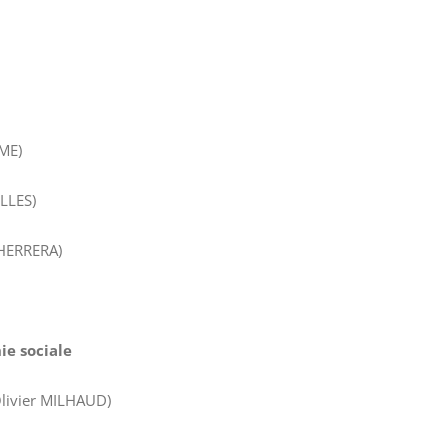
LME)
LLES)
-HERRERA)
ie sociale
Olivier MILHAUD)