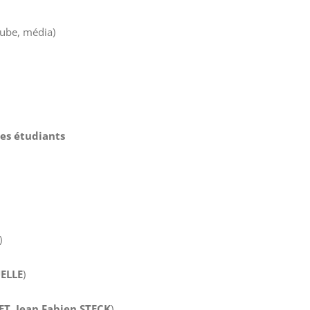
ube, média)
es étudiants
)
ELLE
)
T, Jean Fabien STECK
)