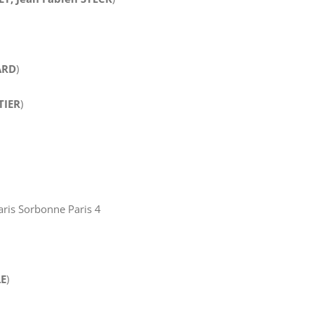
ARD
)
TIER
)
aris Sorbonne Paris 4
LE
)