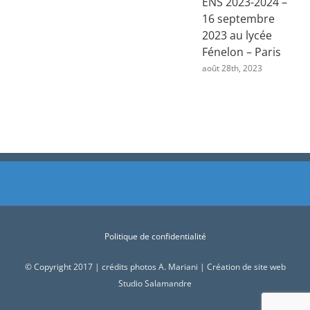
ENS 2023-2024 –
no
16 septembre
pr
2023 au lycée
gé
Fénelon – Paris
ENS
ses
août 28th, 2023
juin
Politique de confidentialité
© Copyright 2017 | crédits photos A. Mariani | Création de site web
Studio Salamandre