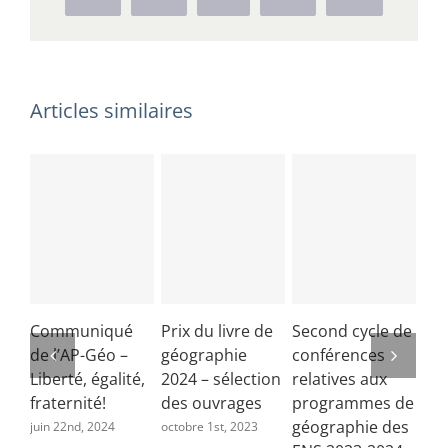
2018
des
ENS
–
Articles similaires
Lycée
Fénelon
17-
06-
2017
Communiqué
Prix du livre de
Second cycle de
As
de l’AP-Géo –
géographie
conférences
Gé
Liberté, égalité,
2024 – sélection
relatives aux
Ord
fraternité!
des ouvrages
programmes de
co
géographie des
rel
juin 22nd, 2024
octobre 1st, 2023