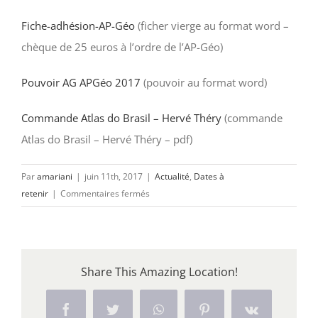
Fiche-adhésion-AP-Géo
(ficher vierge au format word –
chèque de 25 euros à l’ordre de l’AP-Géo)
Pouvoir AG APGéo 2017
(pouvoir au format word)
Commande Atlas do Brasil – Hervé Théry
(commande
Atlas do Brasil – Hervé Théry – pdf)
Par
amariani
|
juin 11th, 2017
|
Actualité
,
Dates à
sur
retenir
|
Commentaires fermés
AGO
2017
et
conférences
Share This Amazing Location!
relatives
aux
programmes
Facebook
Twitter
WhatsApp
Pinterest
Vk