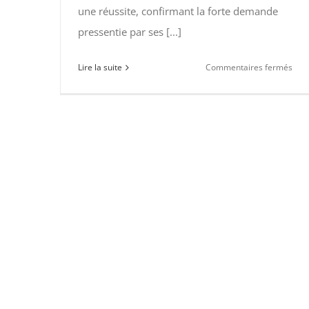
de
une réussite, confirmant la forte demande
géo
pressentie par ses [...]
aux
con
sur
Lire la suite
Commentaires fermés
des
Sal
ENS
des
201
méti
de
la
géo
201
:
un
suc
con
et
gran