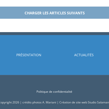
la
solidarité
CHARGER LES ARTICLES SUIVANTS
avec
nos
collègues
de
l’éducation
prioritaire!
PRÉSENTATION
ACTUALITÉS
Politique de confidentialité
opyright 2026 | crédits photos A. Mariani | Création de site web Studio Salama