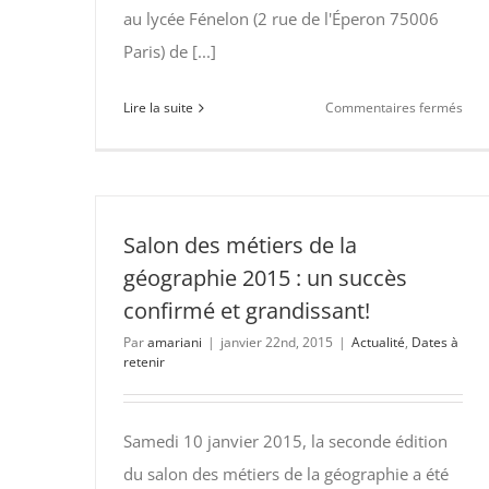
au lycée Fénelon (2 rue de l'Éperon 75006
Fén
Paris) de [...]
sur
Lire la suite
Commentaires fermés
19
sep
201
au
lycé
Salon des métiers de la
Fén
géographie 2015 : un succès
–
confirmé et grandissant!
Pari
Par
amariani
|
janvier 22nd, 2015
|
Actualité
,
Dates à
:
retenir
con
rela
aux
Samedi 10 janvier 2015, la seconde édition
nouv
du salon des métiers de la géographie a été
ques