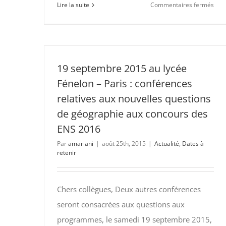
sur
Lire la suite
Commentaires fermés
17-
09-
16
et
24-
19 septembre 2015 au lycée
09-
Fénelon – Paris : conférences
16
relatives aux nouvelles questions
2nd
de géographie aux concours des
cycl
de
ENS 2016
con
Par
amariani
|
août 25th, 2015
|
Actualité
,
Dates à
rela
retenir
aux
pro
des
Chers collègues, Deux autres conférences
ENS
seront consacrées aux questions aux
au
programmes, le samedi 19 septembre 2015,
Lyc