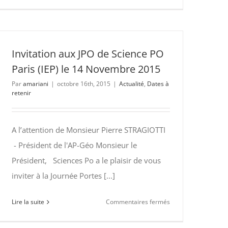
11
juin
2016
AGO
et
Invitation aux JPO de Science PO
conférences
Paris (IEP) le 14 Novembre 2015
relatives
Par
amariani
|
octobre 16th, 2015
|
Actualité
,
Dates à
aux
retenir
programmes
2017
des
A l’attention de Monsieur Pierre STRAGIOTTI
ENS
- Président de l'AP-Géo Monsieur le
Président, Sciences Po a le plaisir de vous
inviter à la Journée Portes [...]
sur
Lire la suite
Commentaires fermés
Invitation
aux