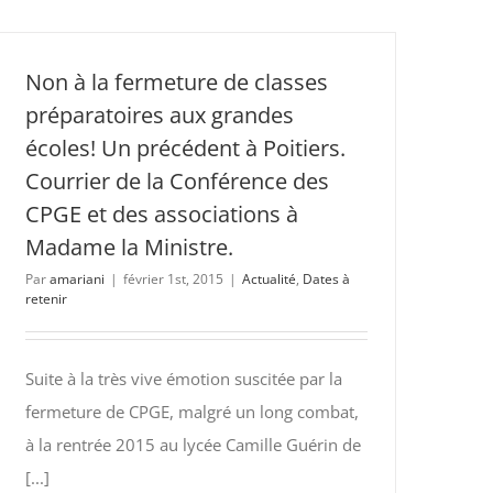
JPO
de
Science
Non à la fermeture de classes
PO
préparatoires aux grandes
Paris
écoles! Un précédent à Poitiers.
(IEP)
Courrier de la Conférence des
le
14
CPGE et des associations à
Novembre
Madame la Ministre.
2015
Par
amariani
|
février 1st, 2015
|
Actualité
,
Dates à
retenir
Suite à la très vive émotion suscitée par la
fermeture de CPGE, malgré un long combat,
à la rentrée 2015 au lycée Camille Guérin de
[...]