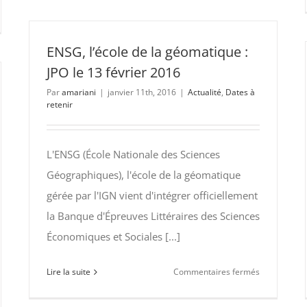
ans
de
l’AP-
ENSG, l’école de la géomatique :
Géo
JPO le 13 février 2016
le
Par
amariani
|
janvier 11th, 2016
|
Actualité
,
Dates à
3
retenir
juillet
2016
L'ENSG (École Nationale des Sciences
e
Géographiques), l'école de la géomatique
férences
gérée par l'IGN vient d'intégrer officiellement
tives
la Banque d'Épreuves Littéraires des Sciences
Économiques et Sociales [...]
grammes
sur
Lire la suite
Commentaires fermés
ENSG,
ée
l’école