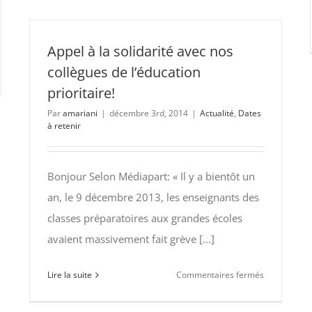
2015
graphie
AGO
et
Appel à la solidarité avec nos
cours
conférences
collègues de l’éducation
sur
on
prioritaire!
les
6
Par
amariani
|
décembre 3rd, 2014
|
Actualité
,
Dates
programme
ers
à retenir
2015-
2016
des
graphie
Bonjour Selon Médiapart: « Il y a bientôt un
ENS
5
an, le 9 décembre 2013, les enseignants des
classes préparatoires aux grandes écoles
cès
avaient massivement fait grève [...]
firmé
sur
Lire la suite
Commentaires fermés
dissant!
Appel
à