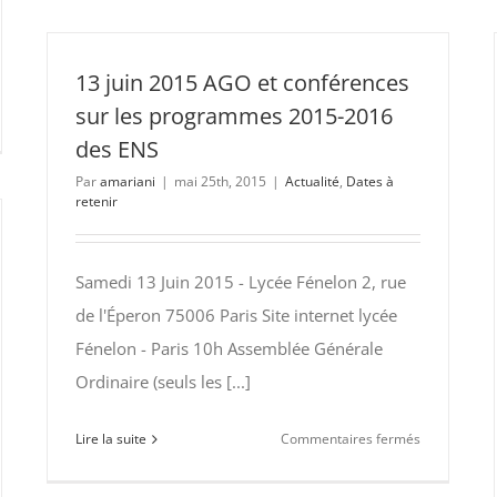
elon
de
la
géomatique
13 juin 2015 AGO et conférences
:
sur les programmes 2015-2016
JPO
des ENS
le
tembre
Par
amariani
|
mai 25th, 2015
|
Actualité
,
Dates à
13
5
retenir
février
2016
e
elon
Samedi 13 Juin 2015 - Lycée Fénelon 2, rue
de l'Éperon 75006 Paris Site internet lycée
s
Fénelon - Paris 10h Assemblée Générale
férences
Ordinaire (seuls les [...]
tives
sur
Lire la suite
Commentaires fermés
elles
13
tions
juin