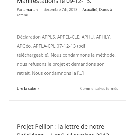
Manifestations le 09-12-13.
commun
à
Par
amariani
|
décembre 7th, 2013
|
Actualité
,
Dates à
retenir
l’ENS
Lyon
Déclaration APPLS, APPEL-CLE, APHU, APHLY,
APGéo, APFLA-CPL 07-12-13 (pdf
téléchargeable). Nous condamnons la méthode,
nous refusons le projet et demandons son
retrait. Nous condamnons la [...]
sur
Lire la suite
Commentaires fermés
Déclarati
des
associati
littéraires
07-
Projet Peillon : la lettre de notre
12-