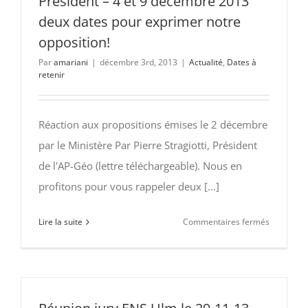
Président – 4 et 9 décembre 2013
13
deux dates pour exprimer notre
:
opposition!
refus
du
Par
amariani
|
décembre 3rd, 2013
|
Actualité
,
Dates à
retenir
Projet
Peillon
pour
Réaction aux propositions émises le 2 décembre
les
CPGE.
par le Ministère Par Pierre Stragiotti, Président
Manifesta
de l'AP-Géo (lettre téléchargeable). Nous en
le
profitons pour vous rappeler deux [...]
09-
12-
sur
Lire la suite
Commentaires fermés
13.
Projet
Peillon
:
la
lettre