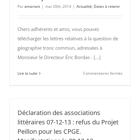
Par
amariani
|
mai 20th, 2014
|
Actualité
,
Dates à retenir
Chers adhérents et amis, vous pouvez
télécharger les lettres relatives à la question de
géographie tronc commun, adressées à
Monsieur le Directeur Éric Bordas - [...]
sur
Lire la suite
Commentaires fermés
Courriers
relatifs
au
program
2015
Déclaration des associations
de
littéraires 07-12-13 : refus du Projet
géograph
Peillon pour les CPGE.
tronc