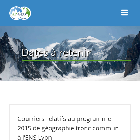
Passer
au
Toggl
contenu
Navig
CONNEXION
ACCUEIL
Dates à retenir
PRÉSENTATION
ACTUALITÉS
CONTACT
ADHÉSION
Courriers relatifs au programme
2015 de géographie tronc commun
à l’ENS Lyon