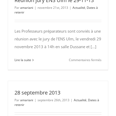
Réunion jury ENS Ulm le 29-11-13
de
Par
amariani
|
novembre 21st, 2013
|
Actualité
,
Dates à
notre
retenir
Président
–
4
Les Professeurs préparateurs sont conviés à une
et
réunion avec le jury de l'ENS Ulm, le vendredi 29
9
novembre 2013 à 14h en salle Dussane et [...]
décembre
2013
sur
Lire la suite
Commentaires fermés
deux
Réunion
dates
jury
pour
ENS
exprimer
Ulm
notre
le
28 septembre 2013
opposition
29-
Par
amariani
|
septembre 26th, 2013
|
Actualité
,
Dates à
11-
retenir
13