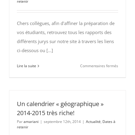
retenir
Messieur
Pierre
Stragiotti
Chers collègues, afin d'affiner la préparation de
et
vos étudiants, retrouvez tous les rapports des
Marc
Even
différents jurys sur notre site à travers les liens
ci-dessous ou [...]
sur
Lire la suite
Commentaires fermés
Bonnes
feuilles
d’automn
:
les
Un calendrier « géographique »
rapports
2014-2015 très riche!
des
Par
amariani
|
septembre 12th, 2014
|
Actualité
,
Dates à
jurys
retenir
pour