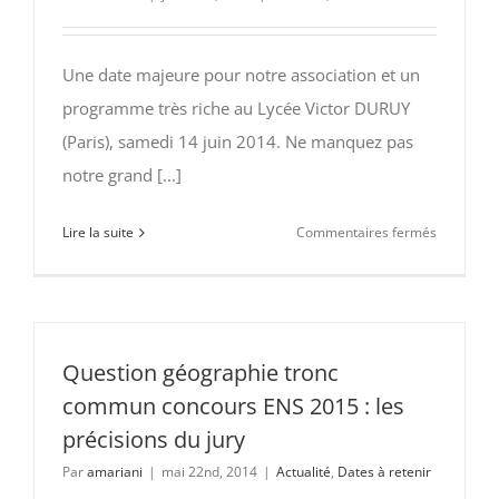
11-
2014
Une date majeure pour notre association et un
programme très riche au Lycée Victor DURUY
(Paris), samedi 14 juin 2014. Ne manquez pas
notre grand [...]
sur
Lire la suite
Commentaires fermés
14
juin
2014
AGO
de
Question géographie tronc
l’AP-
commun concours ENS 2015 : les
Géo
précisions du jury
et
Par
amariani
|
mai 22nd, 2014
|
Actualité
,
Dates à retenir
Conféren
de