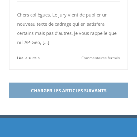
Monsieur
Chers collègues, Le jury vient de publier un
Yann
RICHARD
nouveau texte de cadrage qui en satisfera
(Paris
certains mais pas d’autres. Je vous rappelle que
1)
ni l'AP-Géo, [...]
sur
Lire la suite
Commentaires fermés
Question
géograph
tronc
commun
CHARGER LES ARTICLES SUIVANTS
concours
ENS
2015
:
les
précisions