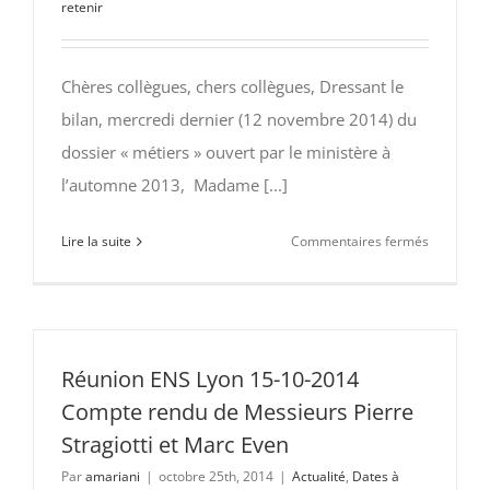
retenir
Louis
Le
Grand
Chères collègues, chers collègues, Dressant le
10-
bilan, mercredi dernier (12 novembre 2014) du
01-
2015
dossier « métiers » ouvert par le ministère à
l’automne 2013, Madame [...]
sur
Lire la suite
Commentaires fermés
Service
des
professeu
en
CPGE
Réunion ENS Lyon 15-10-2014
:
Compte rendu de Messieurs Pierre
une
Stragiotti et Marc Even
question
Par
amariani
|
octobre 25th, 2014
|
Actualité
,
Dates à
en