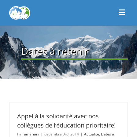
Passer
au
Toggl
contenu
Navig
CONNEXION
ACCUEIL
Dates à retenir
PRÉSENTATION
ACTUALITÉS
CONTACT
ADHÉSION
Appel à la solidarité avec nos
collègues de l’éducation prioritaire!
Par
amariani
|
décembre 3rd, 2014
|
Actualité
,
Dates à