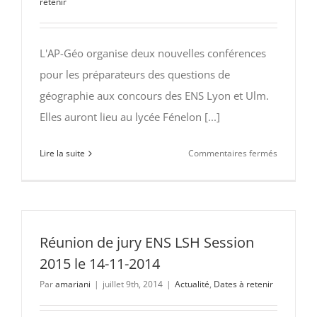
retenir
L'AP-Géo organise deux nouvelles conférences
pour les préparateurs des questions de
géographie aux concours des ENS Lyon et Ulm.
Elles auront lieu au lycée Fénelon [...]
sur
Lire la suite
Commentaires fermés
13/09
et
20/09
:
Deux
Réunion de jury ENS LSH Session
nouvelles
2015 le 14-11-2014
conférenc
Par
amariani
|
juillet 9th, 2014
|
Actualité
,
Dates à retenir
pour
les