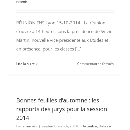
retenir
suspens
et
une
RÉUNION ENS Lyon 15-10-2014 La réunion
vigilance
s'ouvre à 14 heures sous la présidence de Sylvie
toujours
de
Martin, nouvelle vice-présidente aux Etudes et
mise.
en présence, pour les classes [...]
sur
Lire la suite
Commentaires fermés
Réunion
ENS
Lyon
15-
10-
Bonnes feuilles d’automne : les
2014
rapports des jurys pour la session
Compte
2014
rendu
Par
amariani
|
septembre 26th, 2014
|
Actualité
,
Dates à
de