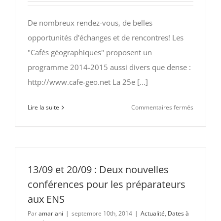
la
session
De nombreux rendez-vous, de belles
2014
opportunités d'échanges et de rencontres! Les
"Cafés géographiques" proposent un
programme 2014-2015 aussi divers que dense :
http://www.cafe-geo.net La 25e [...]
sur
Lire la suite
Commentaires fermés
Un
calendrier
« géograp
2014-
2015
13/09 et 20/09 : Deux nouvelles
très
conférences pour les préparateurs
riche!
aux ENS
Par
amariani
|
septembre 10th, 2014
|
Actualité
,
Dates à