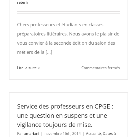
retenir
prioritaire
Chers professeurs et étudiants en classes
préparatoires littéraires, Nous avons le plaisir de
vous convier à la seconde édition du salon des
métiers de la [...]
sur
Lire la suite
Commentaires fermés
Salon
2015
des
métiers
de
Service des professeurs en CPGE :
la
une question en suspens et une
géograph
vigilance toujours de mise.
–
Par
amariani
|
novembre 16th, 2014
|
Actualité
,
Dates à
Lycée