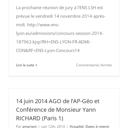
préparate
La prochaine réunion de jury à l'ENS LSH est
aux
prévue le vendredi 14 novembre 2014 après-
ENS
midi. http://www.ens-
lyon.eu/admissions/concours-session-2014-
187963.kjsp?RH=ENS-LYON-FR-ADMI-
CON&RF=ENS-Lyon-Concours14
sur
Lire la suite
Commentaires fermés
Réunion
de
jury
ENS
LSH
14 juin 2014 AGO de l’AP-Géo et
Session
Conférence de Monsieur Yann
2015
RICHARD (Paris 1)
le
Par
amariani
|
juin 12th, 2014
|
Actualité
,
Dates à retenir
14-