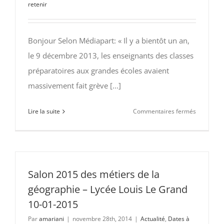
retenir
Bonjour Selon Médiapart: « Il y a bientôt un an,
le 9 décembre 2013, les enseignants des classes
préparatoires aux grandes écoles avaient
massivement fait grève [...]
sur
Lire la suite
Commentaires fermés
Appel
à
la
solidarité
avec
Salon 2015 des métiers de la
nos
géographie – Lycée Louis Le Grand
collègues
10-01-2015
de
Par
amariani
|
novembre 28th, 2014
|
Actualité
,
Dates à
l’éducatio