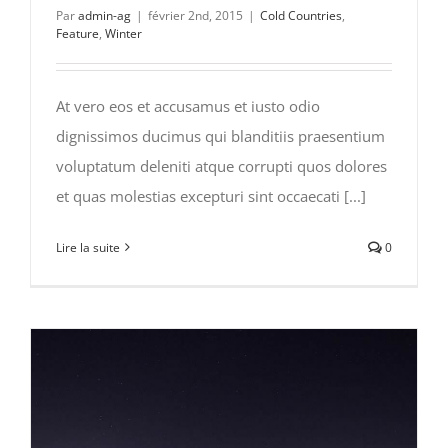
Par
admin-ag
|
février 2nd, 2015
|
Cold Countries
,
Feature
,
Winter
At vero eos et accusamus et iusto odio
dignissimos ducimus qui blanditiis praesentium
voluptatum deleniti atque corrupti quos dolores
et quas molestias excepturi sint occaecati [...]
Lire la suite
0