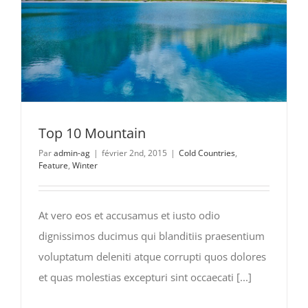
Top 10 Mountain
Par
admin-ag
|
février 2nd, 2015
|
Cold Countries
,
Feature
,
Winter
At vero eos et accusamus et iusto odio
dignissimos ducimus qui blanditiis praesentium
voluptatum deleniti atque corrupti quos dolores
et quas molestias excepturi sint occaecati [...]