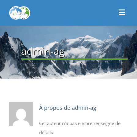
Passer
au
Toggl
contenu
Navig
CONNEXION
ACCUEIL
admin-ag
PRÉSENTATION
ACTUALITÉS
CONTACT
ADHÉSION
À propos de
admin-ag
Cet auteur n'a pas encore renseigné de
détails.