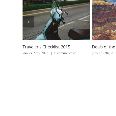
st 2015
Deals of the Week
Travel
commentaire
janvier 27th, 2015
|
0 commentaire
janvier 