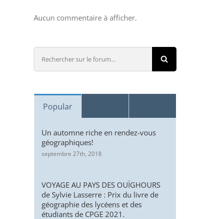
Aucun commentaire à afficher.
Rechercher
sur
le
forum:
Comments
Popular
Recent
Un automne riche en rendez-vous
géographiques!
septembre 27th, 2018
VOYAGE AU PAYS DES OUÏGHOURS
de Sylvie Lasserre : Prix du livre de
géographie des lycéens et des
étudiants de CPGE 2021.