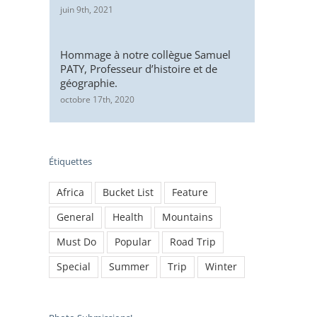
juin 9th, 2021
Hommage à notre collègue Samuel
PATY, Professeur d’histoire et de
géographie.
octobre 17th, 2020
Places to Visit in Iceland
The Beauty of Bike
février 2nd, 2015
|
0 commentaire
février 2nd, 2015
|
0 c
Étiquettes
Africa
Bucket List
Feature
General
Health
Mountains
Must Do
Popular
Road Trip
Special
Summer
Trip
Winter