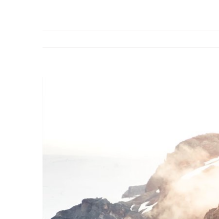
Voir
l'image
agrandie