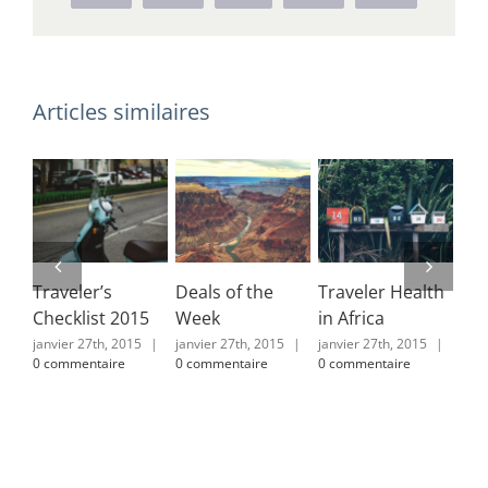
Articles similaires
lth
Top 10
Places to Visit in
Europe Travel
Mountain
Iceland
Guide 2015
5
|
février 2nd, 2015
|
février 2nd, 2015
|
février 2nd, 2015
|
0 commentaire
0 commentaire
0 commentaire